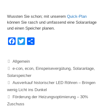
Wussten Sie schon; mit unserem
Quick-Plan
können Sie rasch und umfassend eine Solaranlage
und einen Speicher planen.
F
T
T
a
wi
eil
c
tt
e
Kategorien
Allgemein
e
er
n
Schlagwörter
e-con
,
econ
,
Einspeisevergütung
,
Solaranlage
,
b
Solarspeicher
o
Ausverkauf historischer LED Röhren – Bringen
o
wenig Licht ins Dunkel
k
Förderung der Heizungsoptimierung – 30%
Zuschuss