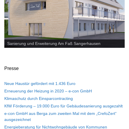
PV Anlage - Rosarium Sangerhausen
Sanierung und Erweiterung Am Faß Sangerhausen
Presse
Neue Haustür gefördert mit 1.436 Euro
Erneuerung der Heizung in 2020 – e-con GmbH
Klimaschutz durch Einsparcontracting
KfW Förderung – 19.000 Euro für Gebäudesanierung ausgezahlt
e-con GmbH aus Berga zum zweiten Mal mit dem „CrefoZert“
ausgezeichnet
Energieberatung für Nichtwohngebäude von Kommunen