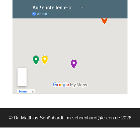
© Dr. Matthias Schönhardt I m.schoenhardt@e-con.de 2026