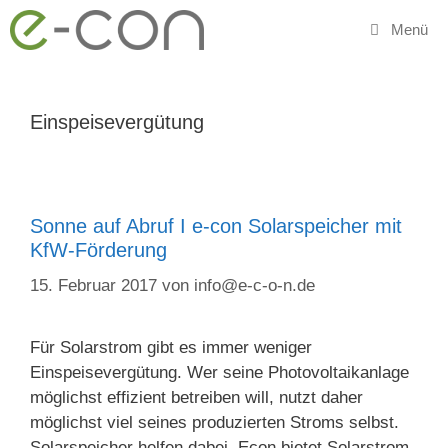
Zum
Menü
Inhalt
springen
Einspeisevergütung
Sonne auf Abruf I e-con Solarspeicher mit
KfW-Förderung
15. Februar 2017
von
info@e-c-o-n.de
Für Solarstrom gibt es immer weniger
Einspeisevergütung. Wer seine Photovoltaikanlage
möglichst effizient betreiben will, nutzt daher
möglichst viel seines produzierten Stroms selbst.
Solarspeicher helfen dabei. Econ bietet Solarstrom