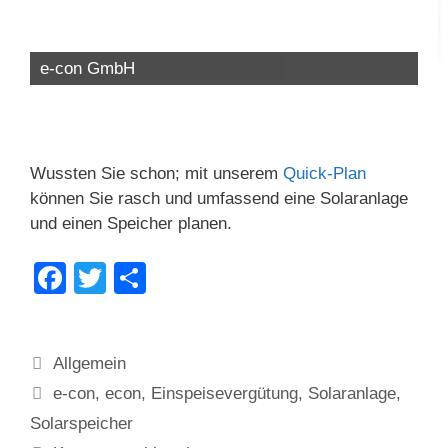
e-con GmbH
Wussten Sie schon; mit unserem
Quick-Plan
können Sie rasch und umfassend eine Solaranlage
und einen Speicher planen.
F
T
T
a
wi
eil
c
tt
e
Kategorien
Allgemein
e
er
n
Schlagwörter
e-con
,
econ
,
Einspeisevergütung
,
Solaranlage
,
b
Solarspeicher
o