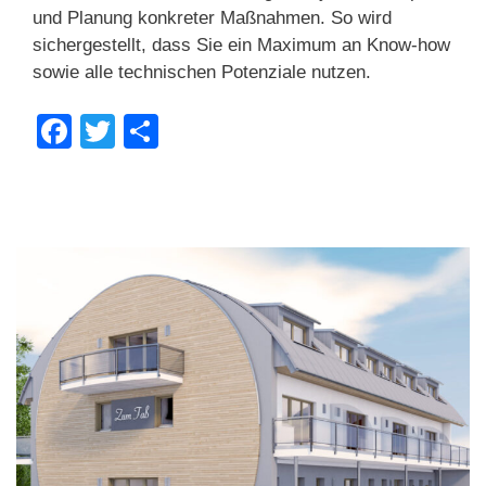
und Planung konkreter Maßnahmen. So wird
sichergestellt, dass Sie ein Maximum an Know-how
sowie alle technischen Potenziale nutzen.
F
T
T
a
wi
eil
c
tt
e
e
er
n
b
o
o
k