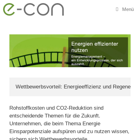
Zum
Menü
Inhalt
springen
Wettbewerbsvorteil: Energieeffizienz und Regenerati
Rohstoffkosten und CO
2
-Reduktion sind
entscheidende Themen für die Zukunft.
Unternehmen, die beim Thema Energie
Einsparpotenziale aufspüren und zu nutzen wissen,
sichern sich Wettbewerbsvorteile.