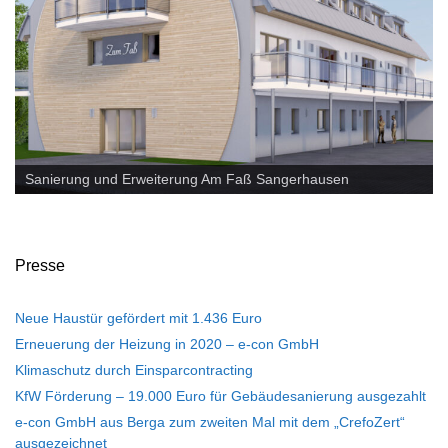
k
PV Anlage - Rosarium Sangerhausen
Sanierung und Erweiterung Am Faß Sangerhausen
Presse
Neue Haustür gefördert mit 1.436 Euro
Erneuerung der Heizung in 2020 – e-con GmbH
Klimaschutz durch Einsparcontracting
KfW Förderung – 19.000 Euro für Gebäudesanierung ausgezahlt
e-con GmbH aus Berga zum zweiten Mal mit dem „CrefoZert“
ausgezeichnet