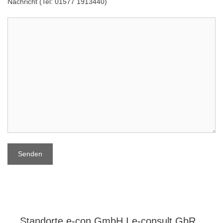
Nachricht (Tel: 01577 1913440)
Standorte e-con GmbH I e-consult GbR