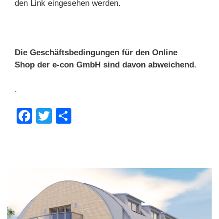
den Link eingesehen werden.
Die Geschäftsbedingungen für den Online
Shop der e-con GmbH sind davon abweichend.
.
F
T
T
a
wi
eil
c
tt
e
e
er
n
b
o
o