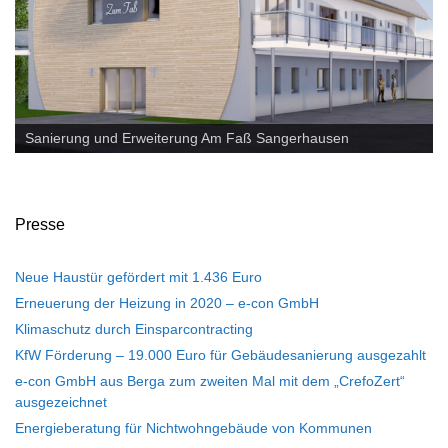
PV Anlage - Rosarium Sangerhausen
Sanierung und Erweiterung Am Faß Sangerhausen
Presse
Neue Haustür gefördert mit 1.436 Euro
Erneuerung der Heizung in 2020 – e-con GmbH
Klimaschutz durch Einsparcontracting
KfW Förderung – 19.000 Euro für Gebäudesanierung ausgezahlt
e-con GmbH aus Berga zum zweiten Mal mit dem „CrefoZert“
ausgezeichnet
Energieberatung für Nichtwohngebäude von Kommunen