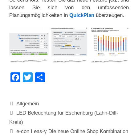
lassen Sie sich von den umfassenden
Planungsmöglichkeiten in
QuickPlan
überzeugen.
F
T
T
a
wi
eil
c
tt
e
Kategorien
Allgemein
e
er
n
LED Beleuchtung für Eschenburg (Lahn-Dill-
b
Kreis)
o
e-con I eas-y Die neue Online Shop Kombination
o