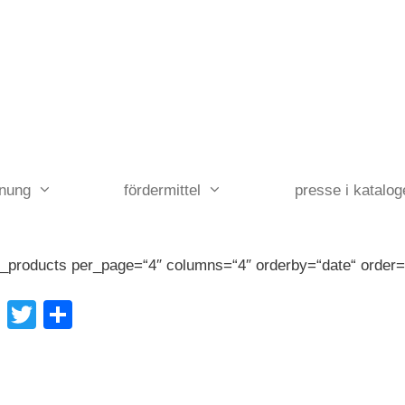
anung
fördermittel
presse i katalog
e_products per_page=“4″ columns=“4″ orderby=“date“ order
F
T
T
a
wi
eil
c
tt
e
e
er
n