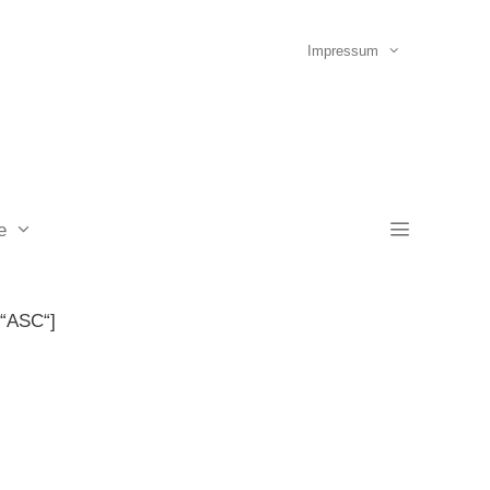
Impressum
e
=“ASC“]